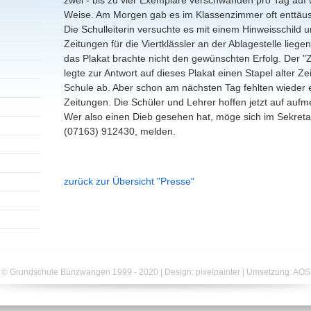
Weise. Am Morgen gab es im Klassenzimmer oft enttäus
Die Schulleiterin versuchte es mit einem Hinweisschild un
Zeitungen für die Viertklässler an der Ablagestelle liege
das Plakat brachte nicht den gewünschten Erfolg. Der "
legte zur Antwort auf dieses Plakat einen Stapel alter Z
Schule ab. Aber schon am nächsten Tag fehlten wieder 
Zeitungen. Die Schüler und Lehrer hoffen jetzt auf auf
Wer also einen Dieb gesehen hat, möge sich im Sekretar
(07163) 912430, melden.
zurück zur Übersicht "Presse"
© Grundschule Bünzwangen 1999 - 2020 | Design: pixelpainter | Umsetzung:
AOS