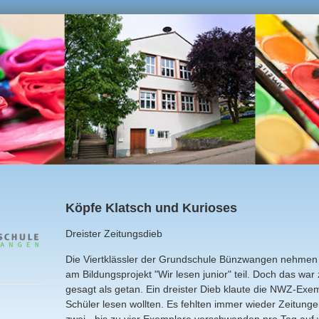
Köpfe Klatsch und Kurioses
Dreister Zeitungsdieb
Die Viertklässler der Grundschule Bünzwangen nehmen 
am Bildungsprojekt "Wir lesen junior" teil. Doch das war
gesagt als getan. Ein dreister Dieb klaute die NWZ-Exem
Schüler lesen wollten. Es fehlten immer wieder Zeitunge
zwei - bis zu vier Exemplare verschwanden pro Tag au